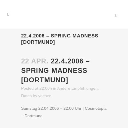
22.4.2006 – SPRING MADNESS
[DORTMUND]
22 APR.
22.4.2006 –
SPRING MADNESS
[DORTMUND]
Posted at 22:00h
in
Andere Empfehlungen
,
Dates
by
yochee
Samstag 22.04.2006 – 22:00 Uhr | Cosmotopia
– Dortmund