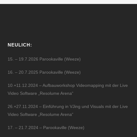
NEULICH:
15. – 19.7.2026 Parookaville (Weeze)
16. – 20.7.2025 Parookaville (Weeze)
10.+11.12.2024 – Aufbauworkshop Videomapping mit der Live
Video Software „Resolume Arena“
26.+27.11.2024 – Einführung in VJing und Visuals mit der Live
Video Software „Resolume Arena“
17. – 21.7.2024 – Parookaville (Weeze)