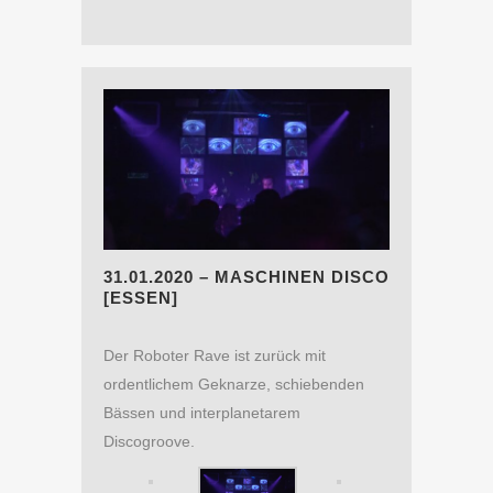
31.01.2020 – MASCHINEN DISCO
[ESSEN]
Der Roboter Rave ist zurück mit
ordentlichem Geknarze, schiebenden
Bässen und interplanetarem
Discogroove.