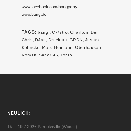
www.facebook.com/bangparty
www.bang.de
TAGS:
bang!
,
C@stro
,
Charlton
,
Der
Chris
,
DJan
,
Druckluft
,
GRDN
,
Justus
Köhncke
,
Marc Heimann
,
Oberhausen
,
Roman
,
Senor 45
,
Torso
NEULICH:
15. – 19.7.2026 Parookaville (Weeze)