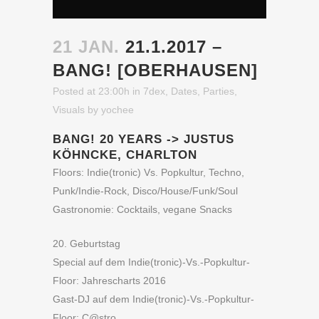
21 JAN.
21.1.2017 –
BANG! [OBERHAUSEN]
Posted at 23:00h
in
7dex
,
Dates
,
Parties
,
Visuals
by
yochee
BANG! 20 YEARS -> JUSTUS
KÖHNCKE, CHARLTON
Floors: Indie(tronic) Vs. Popkultur, Techno,
Punk/Indie-Rock, Disco/House/Funk/Soul
Gastronomie: Cocktails, vegane Snacks
20. Geburtstag
Special auf dem Indie(tronic)-Vs.-Popkultur-
Floor: Jahrescharts 2016
Gast-DJ auf dem Indie(tronic)-Vs.-Popkultur-
Floor: C@stro