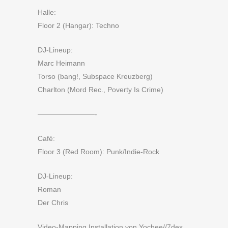
Halle:
Floor 2 (Hangar): Techno
DJ-Lineup:
Marc Heimann
Torso (bang!, Subspace Kreuzberg)
Charlton (Mord Rec., Poverty Is Crime)
————————-
Café:
Floor 3 (Red Room): Punk/Indie-Rock
DJ-Lineup:
Roman
Der Chris
Video-Mapping Installation von Yochee//7dex