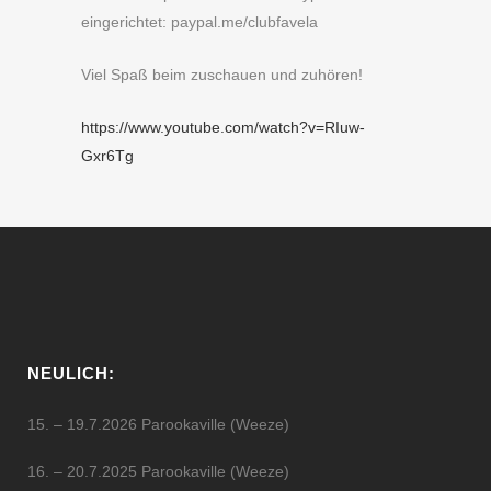
eingerichtet: paypal.me/clubfavela
Viel Spaß beim zuschauen und zuhören!
https://www.youtube.com/watch?v=RIuw-
Gxr6Tg
NEULICH:
15. – 19.7.2026 Parookaville (Weeze)
16. – 20.7.2025 Parookaville (Weeze)