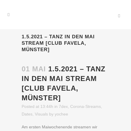
1.5.2021 – TANZ IN DEN MAI
STREAM [CLUB FAVELA,
MÜNSTER]
01 MAI
1.5.2021 – TANZ
IN DEN MAI STREAM
[CLUB FAVELA,
MÜNSTER]
Posted at 13:44h
in
7dex
,
Corona-Streams
,
Dates
,
Visuals
by
yochee
Am ersten Maiwochenende streamen wir