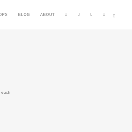
FB
YT
IG
TT
OPS
BLOG
ABOUT
t euch