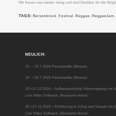
Wir freuen uns wieder riesig und sind Dankbar für die Mögl
TAGS:
Bersenbrück
,
Festival
,
Reggae
,
ReggaeJam
NEULICH:
15. – 19.7.2026 Parookaville (Weeze)
16. – 20.7.2025 Parookaville (Weeze)
10.+11.12.2024 – Aufbauworkshop Videomapping mit d
Live Video Software „Resolume Arena“
26.+27.11.2024 – Einführung in VJing und Visuals mit d
Live Video Software „Resolume Arena“