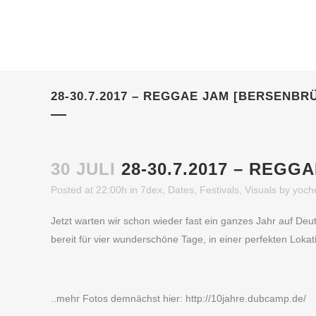
28-30.7.2017 – REGGAE JAM [BERSENBR
30 JULI
28-30.7.2017 – REGG
Posted at 22:00h
in
7dex
,
Dates
,
Festivals
,
Visuals
by
yoch
Jetzt warten wir schon wieder fast ein ganzes Jahr auf De
bereit für vier wunderschöne Tage, in einer perfekten Loka
..mehr Fotos demnächst hier: http://10jahre.dubcamp.de/