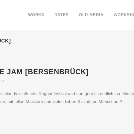
WORKS
DATES
OLD MEDIA
WORKSH
ÜCK]
AE JAM [BERSENBRÜCK]
ee
utschlands schönstes Reggaefestival und nun geht es endlich los. Mach
tion, mit tollen Musikern und vielen lieben & schönen Menschen!!!