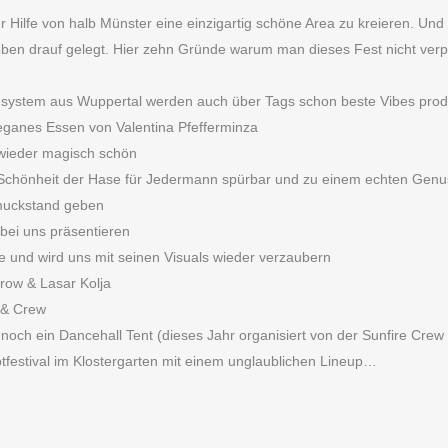
 Hilfe von halb Münster eine einzigartig schöne Area zu kreieren. Und
 oben drauf gelegt. Hier zehn Gründe warum man dieses Fest nicht ver
ndsystem aus Wuppertal werden auch über Tags schon beste Vibes produ
 Veganes Essen von Valentina Pfefferminza
wieder magisch schön
 Schönheit der Hase für Jedermann spürbar und zu einem echten Genu
hmuckstand geben
bei uns präsentieren
kle und wird uns mit seinen Visuals wieder verzaubern
row & Lasar Kolja
 & Crew
noch ein Dancehall Tent (dieses Jahr organisiert von der Sunfire Crew
estival im Klostergarten mit einem unglaublichen Lineup…