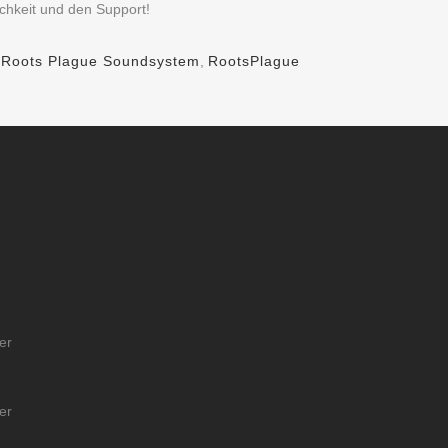
ichkeit und den Support!
,
Roots Plague Soundsystem
,
RootsPlague
er
er