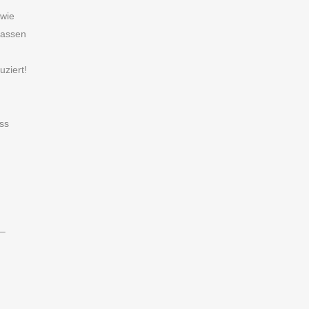
 wie
passen
ziert!
ss
 –