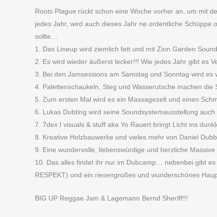
Roots Plague rückt schon eine Woche vorher an, um mit der
jedes Jahr, wird auch dieses Jahr ne ordentliche Schüppe
sollte…
1. Das Lineup wird ziemlich fett und mit Zion Garden Sou
2. Es wird wieder äußerst lecker!!! Wie jedes Jahr gibt es
3. Bei den Jamsessions am Samstag und Sonntag wird es 
4. Palettenschaukeln, Steg und Wasserutsche machen die
5. Zum ersten Mal wird es ein Massagezelt und einen Sc
6. Lukas Dubting wird seine Soundsystemausstellung auch 
7. 7dex I visuals & stuff aka Yo Rauert bringt Licht ins dun
8. Kreative Holzbauwerke und vieles mehr von Daniel Dubb
9. Eine wundervolle, liebenswürdige und herzliche Massive
10. Das alles findet ihr nur im Dubcamp… nebenbei gibt es 
RESPEKT) und ein riesengroßes und wunderschönes Hauptf
BIG UP Reggae Jam & Lagemann Bernd Sheriff!!!