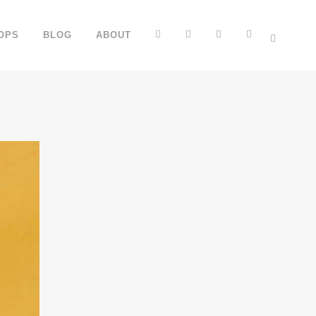
FB
YT
IG
TT
OPS
BLOG
ABOUT