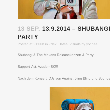
13 SEP.
13.9.2014 – SHUBAN
PARTY
Posted at 21:00h
in
7dex
,
Dates
,
Visuals
by
yochee
Shubangi & The Maxons Releasekonzert & Party!!!
Support-Act: AzudemSK!!!
Nach dem Konzert: DJs von Against Bling Bling und Sounds