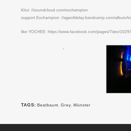
Kövi: //soundcloud.com/exchampion
support Exchampion: //ageofdelay.bandcamp.com/album/to
like YOCHEE: https://www.facebook.com/pages/7dex/102
TAGS:
Beatbaum
,
Grey
,
Münster