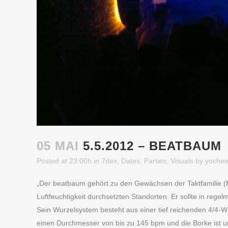
05 MAI
5.5.2012 – BEATBAUM
Posted at 23:00h
in
7dex
,
Dates
,
Parties
,
Visuals
by
yoche
„Der beatbaum gehört zu den Gewächsen der Taktfamilie (
Luftfeuchtigkeit durchsetzten Standorten. Er sollte in re
Sein Wurzelsystem besteht aus einer tief reichenden 4/4-W
einen Durchmesser von bis zu 145 bpm und die Borke ist unt