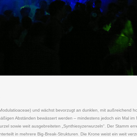
e
Modulatioaceae) und wächst bevorzugt an dunklen, mit außreichend h
gelmäßigen Abständen bewässert werden – mindestens jedoch ein Mal im
urzel sowie weit ausgebreiteten „Synthiesyzerwurzeln“. Der Stamm erre
erteilt in mehrere Big-Break-Strukturen. Die Krone weist ein weit verz