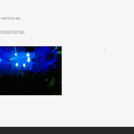
-aurora-ep
975289752760