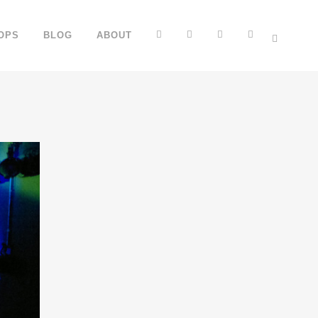
FB
YT
IG
TT
OPS
BLOG
ABOUT