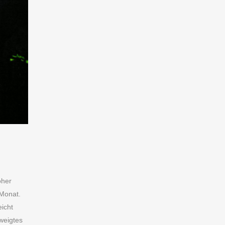
oher
 Monat.
icht
weigtes