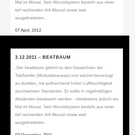
Mal im Monat. Sein Wurzelsystem besteht aus einer
tief reichenden 4/4-Wurzel sowie weit
ausgebreiteten...
07 April, 2012
3.12.2011 – BEATBAUM
„Der beatbaum gehört zu den Gewächsen der
Taktfamilie (Modulatioaceae) und wächst bevorzugt
an dunklen, mit außreichend hoher Luftfeuchtigkeit
durchsetzten Standorten. Er sollte in regelmäßigen
Abständen bewässert werden - mindestens jedoch ein
Mal im Monat. Sein Wurzelsystem besteht aus einer
tief reichenden 4/4-Wurzel sowie weit
ausgebreiteten...
03 Dezember, 2011