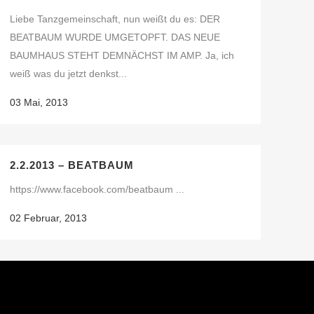
Liebe Tanzgemeinschaft, nun weißt du es: DER
BEATBAUM WURDE UMGETOPFT. DAS NEUE
BAUMHAUS STEHT DEMNÄCHST IM AMP. Ja, ich
weiß was du jetzt denkst...
03 Mai, 2013
2.2.2013 – BEATBAUM
https://www.facebook.com/beatbaum ...
02 Februar, 2013