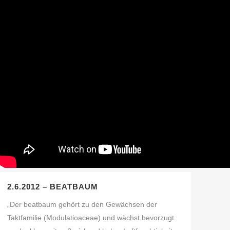
2.6.2012 – BEATBAUM
„Der beatbaum gehört zu den Gewächsen der
Taktfamilie (Modulatioaceae) und wächst bevorzugt