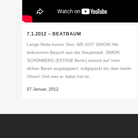
7.1.2012 – BEATBAUM
Lange Rede kurzer Sinn, WE GOT SIMON! Wir
bekommen Besuch aus der Hauptstadt. SIMON
SCHÖNBERG (EXTASE Berlin) kommt auf 'nem
dicken Bären angaloppiert, vollgepackt bis über beide
Ohren! Und was er dabei hat ist...
07 Januar, 2012