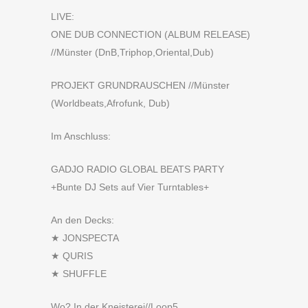
LIVE:
ONE DUB CONNECTION (ALBUM RELEASE)
//Münster (DnB,Triphop,Oriental,Dub)
PROJEKT GRUNDRAUSCHEN //Münster
(Worldbeats,Afrofunk, Dub)
Im Anschluss:
GADJO RADIO GLOBAL BEATS PARTY
+Bunte DJ Sets auf Vier Turntables+
An den Decks:
★ JONSPECTA
★ QURIS
★ SHUFFLE
Wo? In der Kneisterei//Loop5