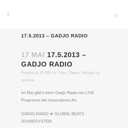
17.5.2013 – GADJO RADIO
17 MAI
17.5.2013 –
GADJO RADIO
Posted at 20:00h
in
7dex
,
Dates
,
Visuals
by
yochee
Im Mai gibt’s beim Gadjo Radio ein LIVE
Programm der besonderen Art.
GADJO RADIO ★ GLOBAL BEATS
SOUNDSYSTEM