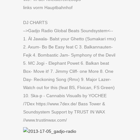
links vorm Hauptbahnhof
DJ CHARTS
–>Gadjo Radio Global Beats Soundsystem<--
1. Äl Jawala- Balst your Ghetto (Sumakari rmx)
2. Axum- Bo Be Easy feat C 3. Balkannauten-
Fejk 4. Bombastic Jam- Symphony of the Devil
5. MC Jogi - Elephant Powet 6. Balkan beat
Box- Move it! 7. Jimmy Cliff- one More 8. One
Day- Reckoning Song (Rmx) 9. Major Lazer-
Watch out for this (feat BS, Flxican, FS Green)
10. Ska-p - Cannabis Visualls by YOCHEE
/7Dex https://www.7dex.de/ Bass Tower &
Soundsystem Support by TRUST IN WAX
//www.trustinwax.com/