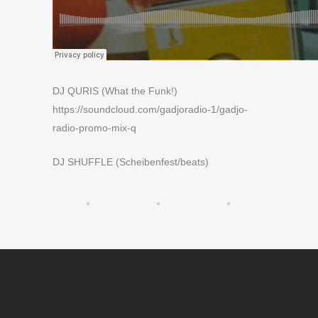
DJ QURIS (What the Funk!)
https://soundcloud.com/gadjoradio-1/gadjo-
radio-promo-mix-q
DJ SHUFFLE (Scheibenfest/beats)