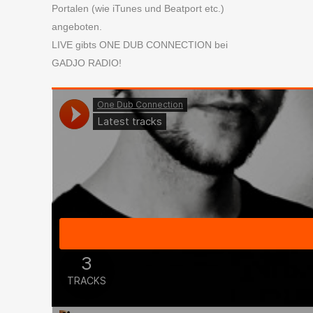
Portalen (wie iTunes und Beatport etc.)
angeboten.
LIVE gibts ONE DUB CONNECTION bei
GADJO RADIO!