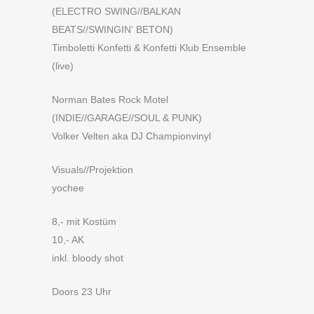
(ELECTRO SWING//BALKAN
BEATS//SWINGIN‘ BETON)
Timboletti Konfetti & Konfetti Klub Ensemble
(live)
Norman Bates Rock Motel
(INDIE//GARAGE//SOUL & PUNK)
Volker Velten aka DJ Championvinyl
Visuals//Projektion
yochee
8,- mit Kostüm
10,- AK
inkl. bloody shot
Doors 23 Uhr