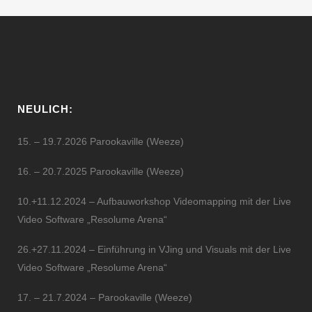
NEULICH:
15. – 19.7.2026 Parookaville (Weeze)
16. – 20.7.2025 Parookaville (Weeze)
10.+11.12.2024 – Aufbauworkshop Videomapping mit der Live
Video Software „Resolume Arena“
26.+27.11.2024 – Einführung in VJing und Visuals mit der Live
Video Software „Resolume Arena“
17. – 21.7.2024 – Parookaville (Weeze)