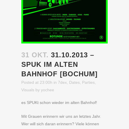
31 OKT.
31.10.2013 –
SPUK IM ALTEN
BAHNHOF [BOCHUM]
Posted at 23:00h
in
7dex
,
Dates
,
Parties
,
Visuals
by
yochee
es SPUKt schon wieder im alten Bahnhof!
Mit Grauen erinnern wir uns an letztes Jahr.
Wer will sich daran erinnern? Viele können