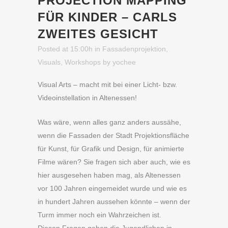
PROJECTION MAPPING
FÜR KINDER – CARLS
ZWEITES GESICHT
Posted at 15:00h
in
Fassadenprojektion
,
Visuals
,
Workshops
by
yochee
Visual Arts – macht mit bei einer Licht- bzw.
Videoinstellation in Altenessen!
Was wäre, wenn alles ganz anders aussähe,
wenn die Fassaden der Stadt Projektionsfläche
für Kunst, für Grafik und Design, für animierte
Filme wären? Sie fragen sich aber auch, wie es
hier ausgesehen haben mag, als Altenessen
vor 100 Jahren eingemeidet wurde und wie es
in hundert Jahren aussehen könnte – wenn der
Turm immer noch ein Wahrzeichen ist.
Diesen Fragen gehen die Jugendlichen in