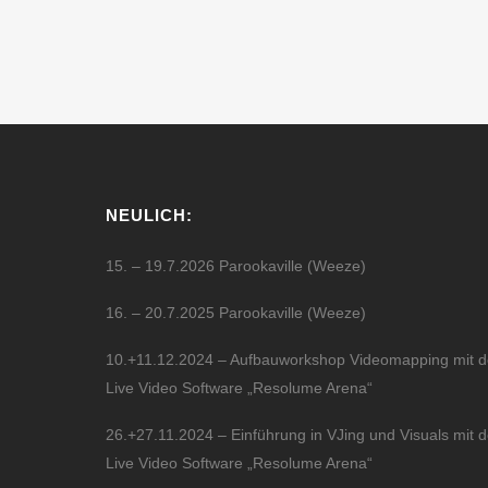
MAAAAAAAD Daggerin´ [gallery link="file"]...
27 März, 2010
NEULICH:
15. – 19.7.2026 Parookaville (Weeze)
16. – 20.7.2025 Parookaville (Weeze)
10.+11.12.2024 – Aufbauworkshop Videomapping mit d
Live Video Software „Resolume Arena“
26.+27.11.2024 – Einführung in VJing und Visuals mit d
Live Video Software „Resolume Arena“