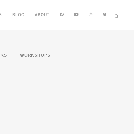
FB
YT
IG
TT
S
BLOG
ABOUT
KS
WORKSHOPS