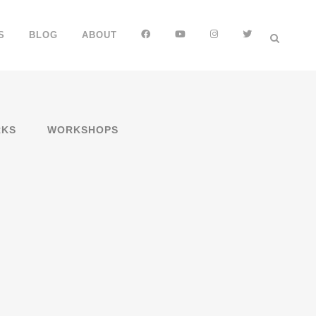
FB
YT
IG
TT
S
BLOG
ABOUT
KS
WORKSHOPS