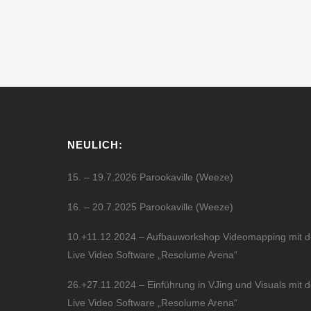
NEULICH:
15. – 19.7.2026 Parookaville (Weeze)
16. – 20.7.2025 Parookaville (Weeze)
10.+11.12.2024 – Aufbauworkshop Videomapping mit d
Live Video Software „Resolume Arena“
26.+27.11.2024 – Einführung in VJing und Visuals mit d
Live Video Software „Resolume Arena“