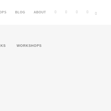
FB
YT
IG
TT
OPS
BLOG
ABOUT
KS
WORKSHOPS
007 – DEIN MIKROKOSMOS
mit Dein Mikrokosmos und Yochee in der
aße in Münster. [gallery link="file"]...
007