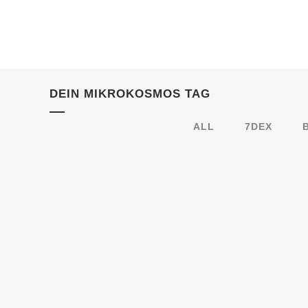
DEIN MIKROKOSMOS TAG
ALL
7DEX
31.1.2008 – NICOLAS BÖRGER: INTO THE
GROOVE
Do 31.01.2008 - 21:30 Uhr - Münster - Paul Gerhardt-
Haus Nicolas Börger: Into the Groove Künstlerische
Abschlußprüfung - Nicolas Börger im
Diplomstudiengang Keyboards & Musicproduction der
Musikhochschule Münster Ablauf: Nicolas Börger Trio