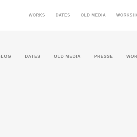
WORKS
DATES
OLD MEDIA
WORKSH
BLOG
DATES
OLD MEDIA
PRESSE
WOR
16.5.2
WG-Party 
Schillerstr
16 Mai, 2