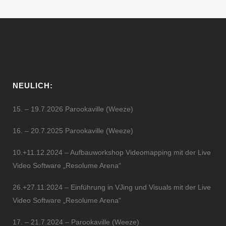
NEULICH:
15. – 19.7.2026 Parookaville (Weeze)
16. – 20.7.2025 Parookaville (Weeze)
10.+11.12.2024 – Aufbauworkshop Videomapping mit der Live
Video Software „Resolume Arena“
26.+27.11.2024 – Einführung in VJing und Visuals mit der Live
Video Software „Resolume Arena“
17. – 21.7.2024 – Parookaville (Weeze)