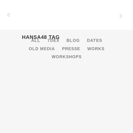
HANSA48 TAG
ALL
7DEX
BLOG
DATES
OLD MEDIA
PRESSE
WORKS
WORKSHOPS
18.4.2018 – FRÈRE / SURMA
[KIEL]
Konzert Visuals von Simon Mellnich und
Yochanan Rauert [gallery
ids="16982,16981,16980,16979,16978,16977,16976,16
18 April, 2018