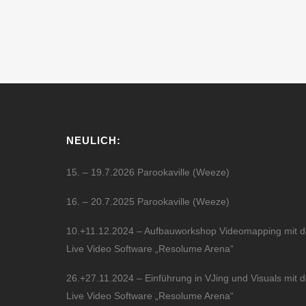
www.klup.net ...
28 April, 2005
NEULICH:
15. – 19.7.2026 Parookaville (Weeze)
16. – 20.7.2025 Parookaville (Weeze)
10.+11.12.2024 – Aufbauworkshop Videomapping mit d
Live Video Software „Resolume Arena“
26.+27.11.2024 – Einführung in VJing und Visuals mit d
Live Video Software „Resolume Arena“