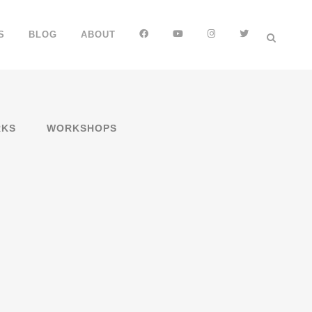
FB
YT
IG
TT
S
BLOG
ABOUT
KS
WORKSHOPS