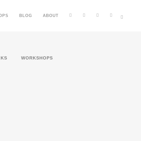
FB
YT
IG
TT
OPS
BLOG
ABOUT
KS
WORKSHOPS