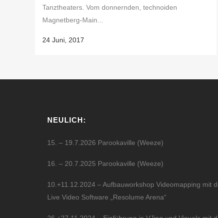
Tanztheaters. Vom donnernden, technoiden
Magnetberg-Main...
24 Juni, 2017
NEULICH:
15. – 19.7.2026 Parookaville (Weeze)
16. – 20.7.2025 Parookaville (Weeze)
10.+11.12.2024 – Aufbauworkshop Videomapping mit d
Live Video Software „Resolume Arena“