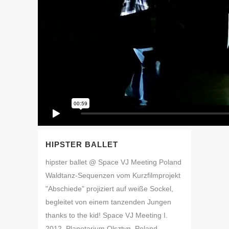
HIPSTER BALLET
hipster ballet @ Space VJ Meeting Poland
Waldtanz-Sequenzen vom Kurzfilmprojekt
"Abschiede" projiziert auf weiße Sockel,
begleitet von einem tanzenden Jungen
thanks to the kid! Space VJ Meeting I.
2012, Planetarium Olsztyn, Poland ...