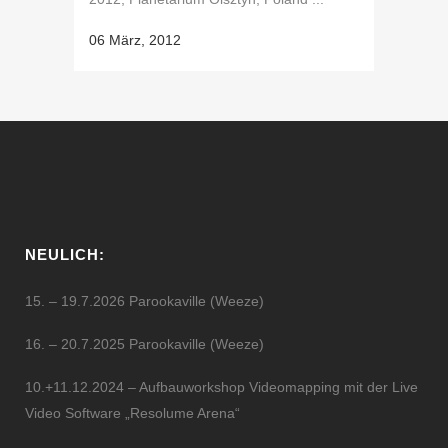
06 März, 2012
NEULICH:
15. – 19.7.2026 Parookaville (Weeze)
16. – 20.7.2025 Parookaville (Weeze)
10.+11.12.2024 – Aufbauworkshop Videomapping mit der Live
Video Software „Resolume Arena“