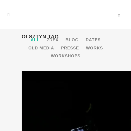
OLSZTYN TAG
ALL
7DEX
BLOG
DATES
OLD MEDIA
PRESSE
WORKS
WORKSHOPS