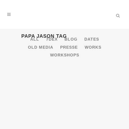
PAPA JASON TAG
ALL
7DEX
BLOG
DATES
OLD MEDIA
PRESSE
WORKS
WORKSHOPS
29.7. – 31.8.2016 – REGGAE JAM
DUB CAMP [BERSENBRÜCK]
Reggae Jam Dub Camp by Roots Plague