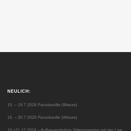
Performance mit meinem neuen
Panasonic AVE3 zu Synthesizer-Interface.
Diese Performance...
23 Mai, 2011
NEULICH:
15. – 19.7.2026 Parookaville (Weeze)
16. – 20.7.2025 Parookaville (Weeze)
10.+11.12.2024 – Aufbauworkshop Videomapping mit der Live