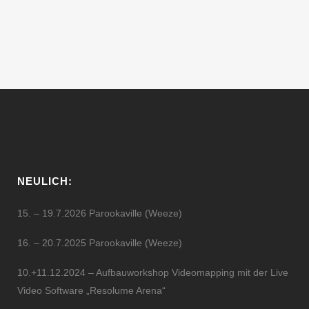
Island bietet euch den perfekten Mix aus
Musik, Natur,...
08 September, 2018
NEULICH:
15. – 19.7.2026 Parookaville (Weeze)
16. – 20.7.2025 Parookaville (Weeze)
10.+11.12.2024 – Aufbauworkshop Videomapping mit der Live
Video Software „Resolume Arena“