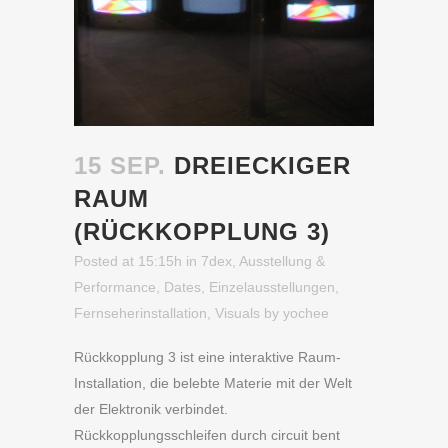
15 SEP.
DREIECKIGER
RAUM
(RÜCKKOPPLUNG 3)
Posted at 15:15h
in
7dex
,
Ausstellung &
Performance
,
Dates
,
Einzelausstellungen
,
Fernseherinstallation
,
Visuals
by
yochee
Rückkopplung 3 ist eine interaktive Raum-
Installation, die belebte Materie mit der Welt
der Elektronik verbindet.
Rückkopplungsschleifen durch circuit bent