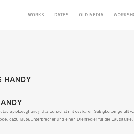
WORKS
DATES
OLD MEDIA
WORKSH
S HANDY
HANDY
utes Spielzeughandy, das zunächst mit essbaren Süßigkeiten gefüllt wa
iode, dazu Mute/Unterbrecher und einen Drehregler für die Lautstärke