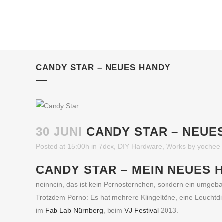
CANDY STAR – NEUES HANDY
30 JUNI
CANDY STAR – NEUE
Posted at 15:00h
in
7dex
,
DIY Hardware
,
Works
by
yochee
CANDY STAR – MEIN NEUES 
neinnein, das ist kein Pornosternchen, sondern ein umgeba
Trotzdem Porno: Es hat mehrere Klingeltöne, eine Leuchtd
im
Fab Lab Nürnberg
, beim
VJ Festival
2013.