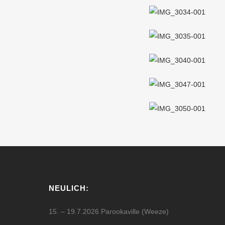
NEULICH:
15. – 19.7.2026 Parookaville (Weeze)