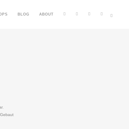
FB
YT
IG
TT
OPS
BLOG
ABOUT
r.
. Gebaut