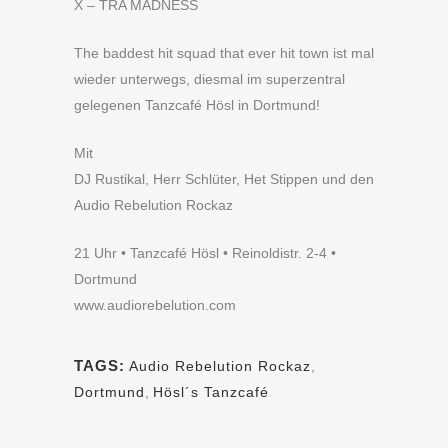
X – TRA MADNESS
The baddest hit squad that ever hit town ist mal
wieder unterwegs, diesmal im superzentral
gelegenen Tanzcafé Hösl in Dortmund!
Mit
DJ Rustikal, Herr Schlüter, Het Stippen und den
Audio Rebelution Rockaz
21 Uhr • Tanzcafé Hösl • Reinoldistr. 2-4 •
Dortmund
www.audiorebelution.com
TAGS:
Audio Rebelution Rockaz
,
Dortmund
,
Hösl´s Tanzcafé