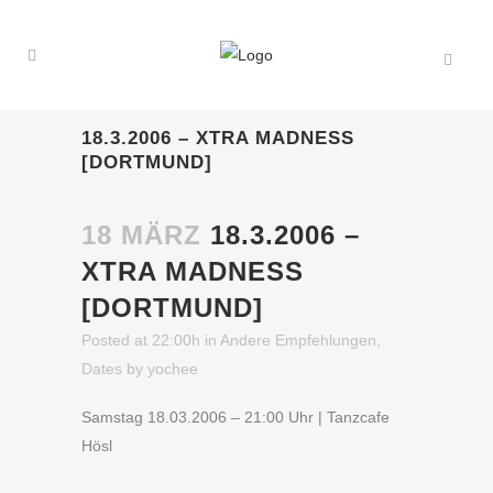
18.3.2006 – XTRA MADNESS
[DORTMUND]
18 MÄRZ
18.3.2006 –
XTRA MADNESS
[DORTMUND]
Posted at 22:00h
in
Andere Empfehlungen
,
Dates
by
yochee
Samstag 18.03.2006 – 21:00 Uhr | Tanzcafe
Hösl