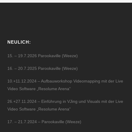
NEULICH:
15. – 19.7.2026 Parookaville (Weeze)
16. – 20.7.2025 Parookaville (Weeze)
10.+11.12.2024 – Aufbauworkshop Videomapping mit der Live
Video Software „Resolume Arena“
26.+27.11.2024 – Einführung in VJing und Visuals mit der Live
Video Software „Resolume Arena“
17. – 21.7.2024 – Parookaville (Weeze)