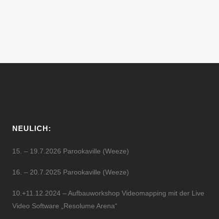
17:00 • Fredenbaumpark • Lindenhorster
Str. 6 • 44147 Dortmund ...
18 Juni, 2005
NEULICH:
15. – 19.7.2026 Parookaville (Weeze)
16. – 20.7.2025 Parookaville (Weeze)
10.+11.12.2024 – Aufbauworkshop Videomapping mit der Live
Video Software „Resolume Arena“