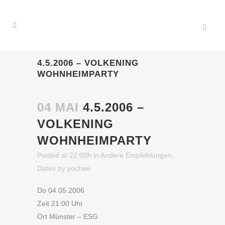
4.5.2006 – VOLKENING
WOHNHEIMPARTY
04 MAI
4.5.2006 –
VOLKENING
WOHNHEIMPARTY
Posted at 22:00h
in
Andere Empfehlungen
,
Dates
by
yochee
Do 04.05.2006
Zeit 21:00 Uhr
Ort Münster – ESG