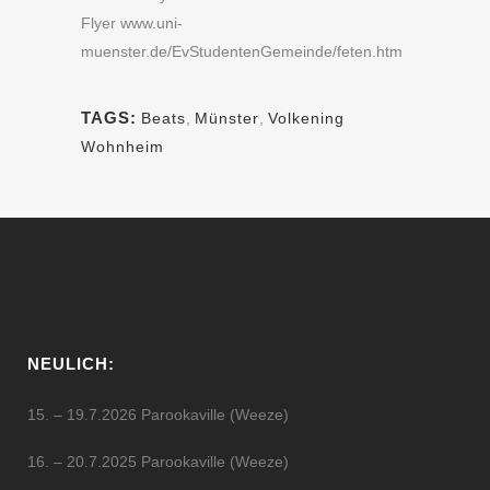
Flyer www.uni-
muenster.de/EvStudentenGemeinde/feten.htm
TAGS:
Beats
,
Münster
,
Volkening
Wohnheim
NEULICH:
15. – 19.7.2026 Parookaville (Weeze)
16. – 20.7.2025 Parookaville (Weeze)