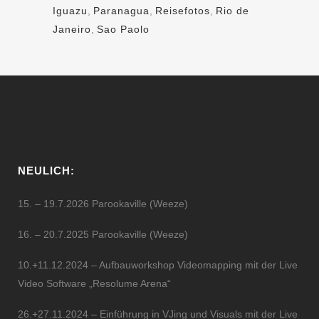
Iguazu
,
Paranagua
,
Reisefotos
,
Rio de
Janeiro
,
Sao Paolo
NEULICH:
15. – 19.7.2026 Parookaville (Weeze)
16. – 20.7.2025 Parookaville (Weeze)
10.+11.12.2024 – Aufbauworkshop Videomapping mit der Live
Video Software „Resolume Arena“
26.+27.11.2024 – Einführung in VJing und Visuals mit der Live