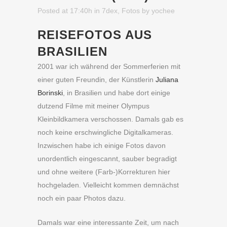
Posted at 17:40h
in
7dex
,
Fotos
by
yochee
REISEFOTOS AUS
BRASILIEN
2001 war ich während der Sommerferien mit
einer guten Freundin, der Künstlerin
Juliana
Borinski
, in Brasilien und habe dort einige
dutzend Filme mit meiner Olympus
Kleinbildkamera verschossen. Damals gab es
noch keine erschwingliche Digitalkameras.
Inzwischen habe ich einige Fotos davon
unordentlich eingescannt, sauber begradigt
und ohne weitere (Farb-)Korrekturen hier
hochgeladen. Vielleicht kommen demnächst
noch ein paar Photos dazu.
Damals war eine interessante Zeit, um nach