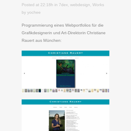
Posted at 22:18h
in
7dex
,
webdesign
,
Works
by
yochee
Programmierung eines Webportfolios für die
Grafikdesignerin und Art-Direktorin Christiane
Rauert aus München: