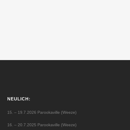
Yochee Nach dem vielversprechenden
Startschuss im Mai geht die Subport am
25. Juni in die zweite Runde: das
Dortmunder Party- und Kunst-Kollektiv „all
the...
25 Juni, 2011
NEULICH:
15. – 19.7.2026 Parookaville (Weeze)
16. – 20.7.2025 Parookaville (Weeze)