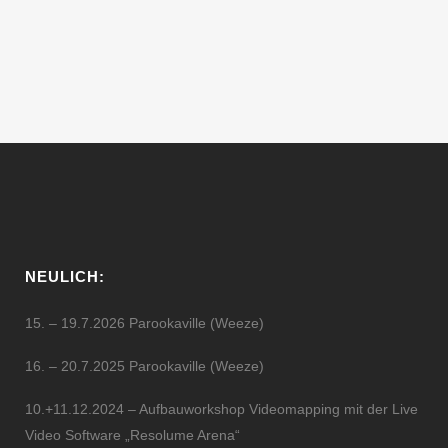
techno & tech house; playing a mix of
chunky...
01 Mai, 2010
NEULICH:
15. – 19.7.2026 Parookaville (Weeze)
16. – 20.7.2025 Parookaville (Weeze)
10.+11.12.2024 – Aufbauworkshop Videomapping mit der Live
Video Software „Resolume Arena“