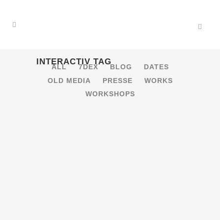
INTERACTIV TAG
ALL
7DEX
BLOG
DATES
OLD MEDIA
PRESSE
WORKS
WORKSHOPS
INTERAKTIVES PAC CAR-
VIDEOMAPPINGSPIEL V1.0
PAC CAR - interaktives Video Mapping
Spiel PACCAR ist ein an den
Spieleklassiker PACMAN angelehntes
Spiel, dessen Spielfeld eine echte
Hausfassade ist. Eine erste lauffähige