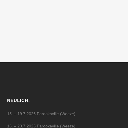
Version (Version 0.1alpha) des Spiels
habe ich noch in Scratch programmiert,
um zu sehen, ob ich ein Mapping-Spiel
überhaupt programmieren kann.
Allerdings...
10 November, 2018
NEULICH:
15. – 19.7.2026 Parookaville (Weeze)
16. – 20.7.2025 Parookaville (Weeze)