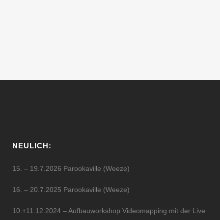
werden verschiedene Sounds und
regionale sowie internationale Artists
tagsüber und nachts für...
01 August, 2016
NEULICH:
15. – 19.7.2026 Parookaville (Weeze)
16. – 20.7.2025 Parookaville (Weeze)
10.+11.12.2024 – Aufbauworkshop Videomapping mit der Live