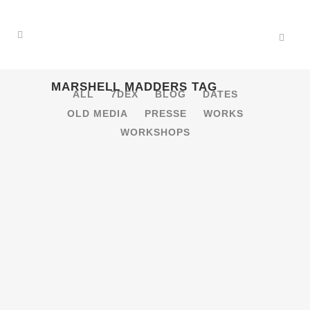
MARSHELL MADDERS TAG
ALL
7DEX
BLOG
DATES
OLD MEDIA
PRESSE
WORKS
WORKSHOPS
24.9.2016 – B-SIDE FESTIVAL –
MUSIKALISCHER AUSKLANG
[MÜNSTER]
Der musikalische Ausklang des B-Side
Festivals im Jovel Club - hinter dem neuen
Amp in Richtung Hawerkamp gelegen.