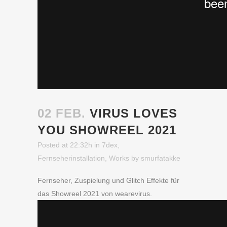
02 FEB.
VIRUS LOVES
YOU SHOWREEL 2021
Posted at 22:32h
in
7dex
,
Fernseherinstallation
,
Works
by
smurfatakke
Fernseher, Zuspielung und Glitch Effekte für
das Showreel 2021 von wearevirus.