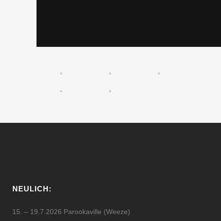
NEULICH:
15. – 19.7.2026 Parookaville (Weeze)