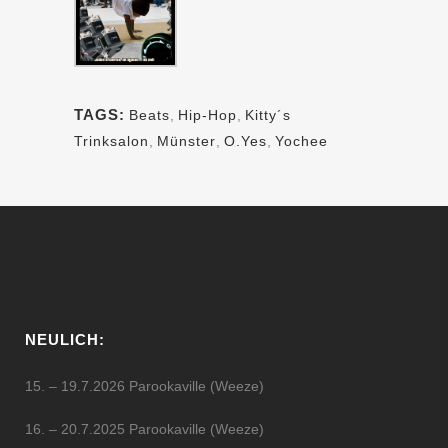
TAGS:
Beats
,
Hip-Hop
,
Kitty´s
Trinksalon
,
Münster
,
O.Yes
,
Yochee
NEULICH:
15. – 19.7.2026 Parookaville (Weeze)
16. – 20.7.2025 Parookaville (Weeze)