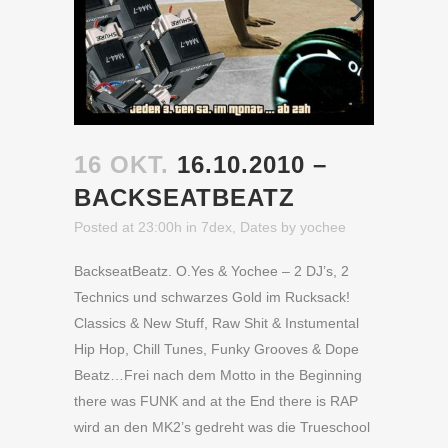
16 OKT.
16.10.2010 –
BACKSEATBEATZ
Posted at 23:00h
in
7dex
,
Dates
by
yochee
BackseatBeatz. O.Yes & Yochee – 2 DJ’s, 2
Technics und schwarzes Gold im Rucksack!
Classics & New Stuff, Raw Shit & Instumental
Hip Hop, Chill Tunes, Funky Grooves & Dope
Beatz…Frei nach dem Motto in the Beginning
there was FUNK and at the End there is RAP
wird an den MK2’s gedreht was die Trueschool