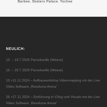
Barbee
,
Skaters Palace
,
Yochee
NEULICH:
15. – 19.7.2026 Parookaville (Weeze)
16. – 20.7.2025 Parookaville (Weeze)
10.+11.12.2024 – Aufbauworkshop Videomapping mit der Live
Video Software „Resolume Arena“
26.+27.11.2024 – Einführung in VJing und Visuals mit der Live
Video Software „Resolume Arena“