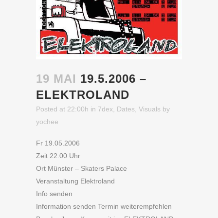
19 MAI
19.5.2006 –
ELEKTROLAND
Posted at 22:00h
in
7dex
,
Dates
,
Visuals
by
yochee
Fr 19.05.2006
Zeit 22:00 Uhr
Ort Münster – Skaters Palace
Veranstaltung Elektroland
Info senden
Information senden Termin weiterempfehlen