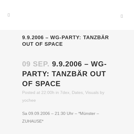
9.9.2006 – WG-PARTY: TANZBÄR
OUT OF SPACE
09 SEP.
9.9.2006 – WG-
PARTY: TANZBÄR OUT
OF SPACE
Posted at 22:00h
in
7dex
,
Dates
,
Visuals
by
yochee
Sa 09.09.2006 – 21:30 Uhr – *Münster –
ZUHAUSE*