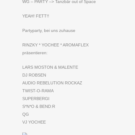
WG – PARTY –> Tanzbär out of Space
YEAH! FETT!!
Partyparty, bei uns zuhause
RINZKY * YOCHEE * AROMAFLEX
präsentieren:
LARS MOSTON & MALENTE
DJ ROBSEN
AUDIO REBELUTION ROCKAZ
TWIST-O-RAMA
SUPERBERGI
S*N*O & BEND:R
QG
VJ YOCHEE