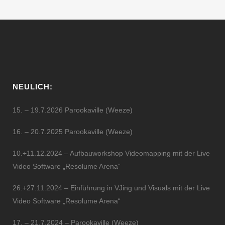
NEULICH:
15. – 19.7.2026 Parookaville (Weeze)
16. – 20.7.2025 Parookaville (Weeze)
10.+11.12.2024 – Aufbauworkshop Videomapping mit der Live
Video Software „Resolume Arena“
26.+27.11.2024 – Einführung in VJing und Visuals mit der Live
Video Software „Resolume Arena“
17. – 21.7.2024 – Parookaville (Weeze)