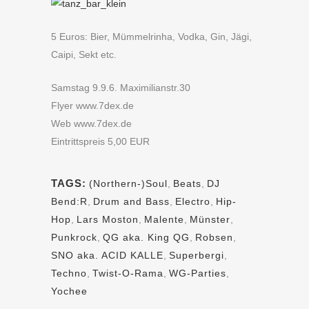
5 Euros: Bier, Mümmelrinha, Vodka, Gin, Jägi,
Caipi, Sekt etc.
Samstag 9.9.6. Maximilianstr.30
Flyer www.7dex.de
Web www.7dex.de
Eintrittspreis 5,00 EUR
TAGS:
(Northern-)Soul
,
Beats
,
DJ
Bend:R
,
Drum and Bass
,
Electro
,
Hip-
Hop
,
Lars Moston
,
Malente
,
Münster
,
Punkrock
,
QG aka. King QG
,
Robsen
,
SNO aka. ACID KALLE
,
Superbergi
,
Techno
,
Twist-O-Rama
,
WG-Parties
,
Yochee