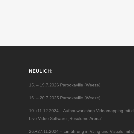
NEULICH:
15. – 19.7.2026 Parookaville (Weeze)
16. – 20.7.2025 Parookaville (Weeze)
10.+11.12.2024 – Aufbauworkshop Videomapping mit d
Live Video Software „Resolume Arena“
26.+27.11.2024 – Einführung in VJing und Visuals mit d