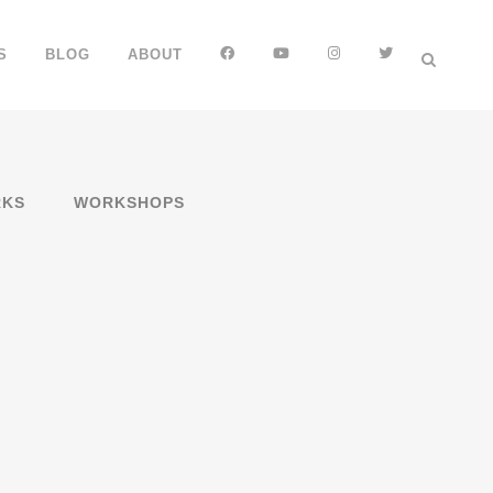
FB
YT
IG
TT
S
BLOG
ABOUT
KS
WORKSHOPS