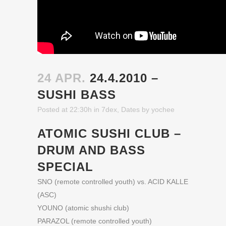
24 APR.
24.4.2010 –
SUSHI BASS
Posted at 22:30h
in
7dex
,
Dates
by
yochee
ATOMIC SUSHI CLUB –
DRUM AND BASS
SPECIAL
SNO (remote controlled youth) vs. ACID KALLE
(ASC)
YOUNO (atomic shushi club)
PARAZOL (remote controlled youth)