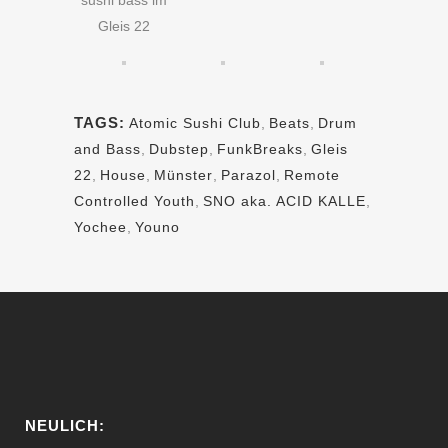
sushi bass im
Gleis 22
TAGS:
Atomic Sushi Club
,
Beats
,
Drum
and Bass
,
Dubstep
,
FunkBreaks
,
Gleis
22
,
House
,
Münster
,
Parazol
,
Remote
Controlled Youth
,
SNO aka. ACID KALLE
,
Yochee
,
Youno
NEULICH: