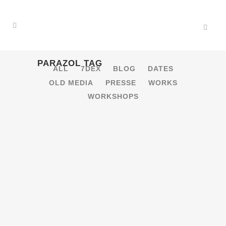
PARAZOL TAG
ALL
7DEX
BLOG
DATES
OLD MEDIA
PRESSE
WORKS
WORKSHOPS
23.10.2015 – REMOTE
CONTROLLED YOUTH
[MÜNSTER]
REMOTE CONT10LLED YEARTH!
Bassraupen die walzen, Maschinen die
marschieren, Roboter die tanzen und den
Dance-Floor kontrollieren…. Was haben