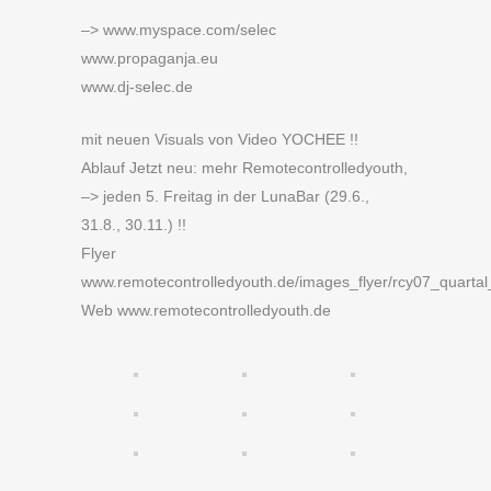
–> www.myspace.com/selec
www.propaganja.eu
www.dj-selec.de
mit neuen Visuals von Video YOCHEE !!
Ablauf Jetzt neu: mehr Remotecontrolledyouth,
–> jeden 5. Freitag in der LunaBar (29.6.,
31.8., 30.11.) !!
Flyer
www.remotecontrolledyouth.de/images_flyer/rcy07_quartal
Web www.remotecontrolledyouth.de