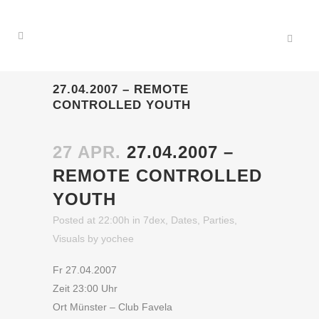
27.04.2007 – REMOTE
CONTROLLED YOUTH
27 APR.
27.04.2007 –
REMOTE CONTROLLED
YOUTH
Posted at 22:00h
in
7dex
,
Dates
,
Parties
,
Visuals
by
yochee
Fr 27.04.2007
Zeit 23:00 Uhr
Ort Münster – Club Favela